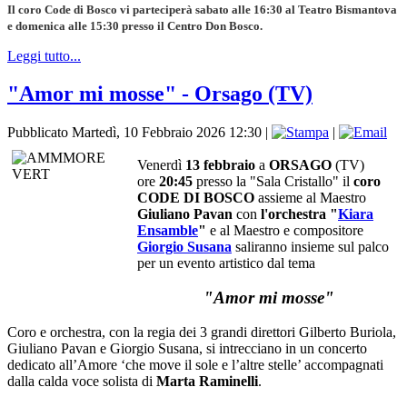
Il coro Code di Bosco vi parteciperà sabato alle 16:30 al Teatro Bismantova
e domenica alle 15:30 presso il Centro Don Bosco.
Leggi tutto...
"Amor mi mosse" - Orsago (TV)
Pubblicato Martedì, 10 Febbraio 2026 12:30
|
|
Venerdì
13 febbraio
a
ORSAGO
(TV)
ore
20:45
presso la "Sala Cristallo" il
coro
CODE DI BOSCO
assieme al Maestro
Giuliano Pavan
con
l'orchestra "
Kiara
Ensamble
"
e al Maestro e compositore
Giorgio Susana
saliranno insieme sul palco
per un evento artistico dal tema
"Amor mi mosse"
Coro e orchestra, con la regia dei 3 grandi direttori Gilberto Buriola,
Giuliano Pavan e Giorgio Susana, si intrecciano in un concerto
dedicato all’Amore ‘che move il sole e l’altre stelle’ accompagnati
dalla calda voce solista di
Marta Raminelli
.