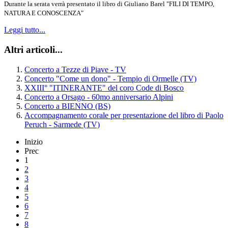
Durante la serata verrà presentato il libro di Giuliano Barel "FILI DI TEMPO,
NATURA E CONOSCENZA"
Leggi tutto...
Altri articoli...
Concerto a Tezze di Piave - TV
Concerto "Come un dono" - Tempio di Ormelle (TV)
XXIII° "ITINERANTE" del coro Code di Bosco
Concerto a Orsago - 60mo anniversario Alpini
Concerto a BIENNO (BS)
Accompagnamento corale per presentazione del libro di Paolo
Peruch - Sarmede (TV)
Inizio
Prec
1
2
3
4
5
6
7
8