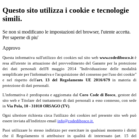
Precedente
Precedente
successivo
successivo
Questo sito utilizza i cookie e tecnologie
simili.
Se non si modificano le impostazioni del browser, l'utente accetta.
Per saperne di piu'
Approvo
Questa informativa sull'utilizzo dei cookies sul sito web
www.codedibosco.it
è
resa all'utente in attuazione del provvedimento del Garante per la protezione
dei dati personali dell'8 maggio 2014 "Individuazione delle modalità
semplificate per l'informativa e l'acquisizione del consenso per l'uso dei cookie"
e nel rispetto dell'
art. 13 del Regolamento UE 2016/679
in materia di
protezione di dati personali.
L'informativa è predisposta e aggiornata dal
Coro Code di Bosco
, gestore del
sito web e Titolare del trattamento di dati personali a esso connesso, con sede
in
Via Pola, 10 - 31010 ORSAGO (TV)
.
Ogni ulteriore richiesta circa l'utilizzo dei cookies nel presente sito web può
essere inviata all'indirizzo email
info@codedibosco.it.
Puoi utilizzare lo stesso indirizzo per esercitare in qualsiasi momento i diritti
che il Regolamento ti attribuisce in qualità di interessato (art. 15 del