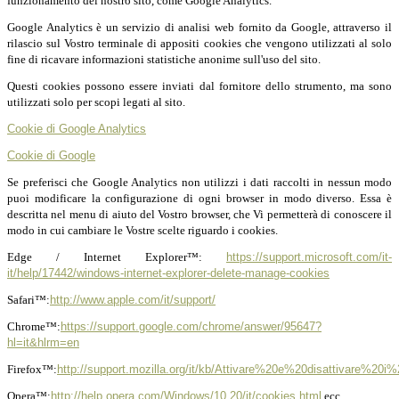
funzionamento del nostro sito, come Google Analytics.
Google Analytics è un servizio di analisi web fornito da Google, attraverso il
rilascio sul Vostro terminale di appositi cookies che vengono utilizzati al solo
fine di ricavare informazioni statistiche anonime sull'uso del sito.
Questi cookies possono essere inviati dal fornitore dello strumento, ma sono
utilizzati solo per scopi legati al sito.
Cookie di Google Analytics
Cookie di Google
Se preferisci che Google Analytics non utilizzi i dati raccolti in nessun modo
puoi modificare la configurazione di ogni browser in modo diverso. Essa è
descritta nel menu di aiuto del Vostro browser, che Vi permetterà di conoscere il
modo in cui cambiare le Vostre scelte riguardo i cookies.
Edge / Internet Explorer™:
https://support.microsoft.com/it-
it/help/17442/windows-internet-explorer-delete-manage-cookies
Safari™:
http://www.apple.com/it/support/
Chrome™:
https://support.google.com/chrome/answer/95647?
hl=it&hlrm=en
Firefox™:
http://support.mozilla.org/it/kb/Attivare%20e%20disattivare%20i
Opera™:
http://help.opera.com/Windows/10.20/it/cookies.html
ecc.